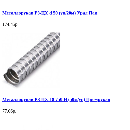
Металлорукав Р3-ЦХ d 50 (уп/20м) Урал Пак
174.45р.
Металлорукав РЗ-ЦХ-18 750 Н (50м/уп) Промрукав
77.06р.