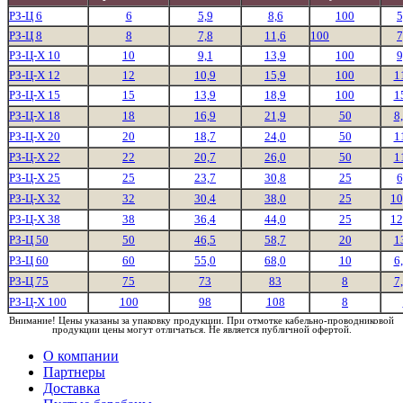
РЗ-Ц 6
6
5,9
8,6
100
5
РЗ-Ц 8
8
7,8
11,6
100
7
РЗ-Ц-Х 10
10
9,1
13,9
100
9
РЗ-Ц-Х 12
12
10,9
15,9
100
1
РЗ-Ц-Х 15
15
13,9
18,9
100
1
РЗ-Ц-Х 18
18
16,9
21,9
50
8
РЗ-Ц-Х 20
20
18,7
24,0
50
1
РЗ-Ц-Х 22
22
20,7
26,0
50
1
РЗ-Ц-Х 25
25
23,7
30,8
25
6
РЗ-Ц-Х 32
32
30,4
38,0
25
10
РЗ-Ц-Х 38
38
36,4
44,0
25
12
РЗ-Ц 50
50
46,5
58,7
20
1
РЗ-Ц 60
60
55,0
68,0
10
6
РЗ-Ц 75
75
73
83
8
7
РЗ-Ц-Х 100
100
98
108
8
Внимание! Цены указаны за упаковку продукции. При отмотке кабельно-проводниковой
продукции цены могут отличаться. Не является публичной офертой.
О компании
Партнеры
Доставка