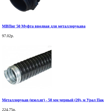
МВПнг 50 Муфта вводная для металлорукава
97.02р.
Металлорукав (изол.нг) - 50 мм черный (20), м Урал Пак
224.75р.