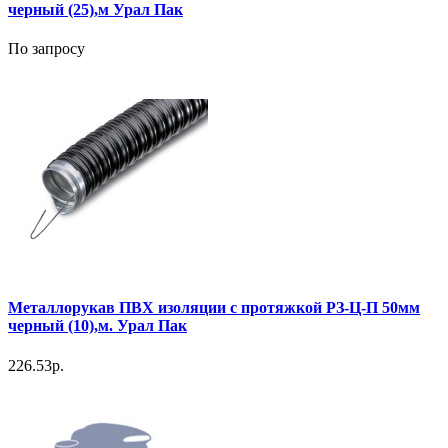
черный (25),м Урал Пак
По запросу
Металлорукав ПВХ изоляции с протяжкой РЗ-Ц-П 50мм
черный (10),м. Урал Пак
226.53р.