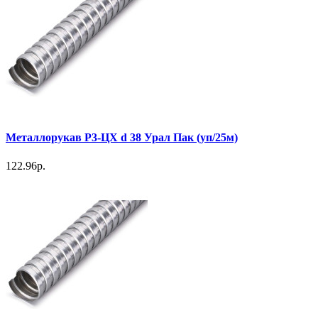
Металлорукав Р3-ЦХ d 38 Урал Пак (уп/25м)
122.96р.