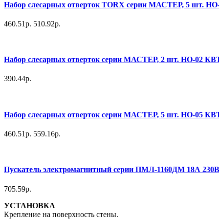
Набор слесарных отверток TORX серии МАСТЕР, 5 шт. Н
460.51р.
510.92р.
Набор слесарных отверток серии МАСТЕР, 2 шт. НО-02 КВ
390.44р.
Набор слесарных отверток серии МАСТЕР, 5 шт. НО-05 КВ
460.51р.
559.16р.
Пускатель электромагнитный серии ПМЛ-1160ДМ 18А 230В
705.59р.
УСТАНОВКА
Крепление на поверхность стены.