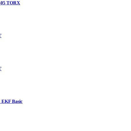
О-05 TORX
Т
Т
 EKF Basic