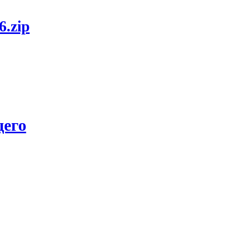
6.zip
его