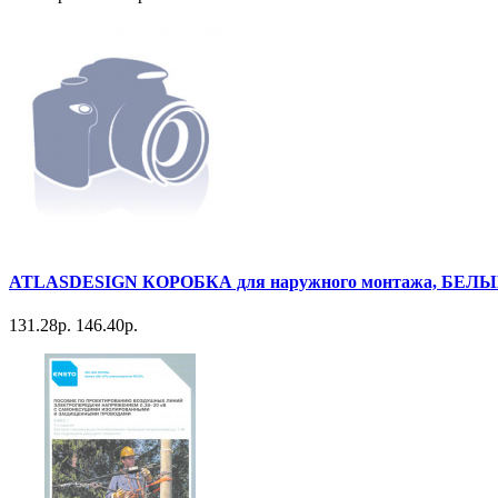
ATLASDESIGN КОРОБКА для наружного монтажа, БЕЛ
131.28р.
146.40р.