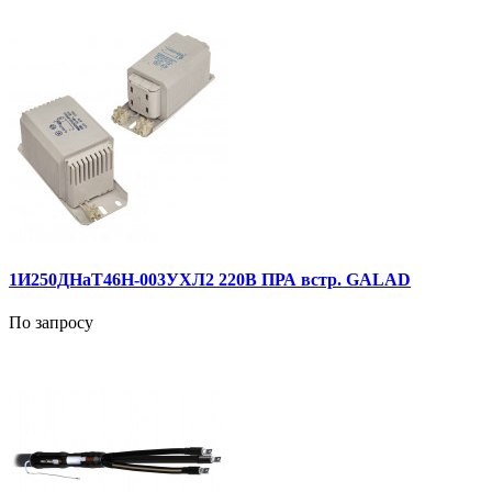
1И250ДНаТ46Н-003УХЛ2 220В ПРА встр. GALAD
По запросу