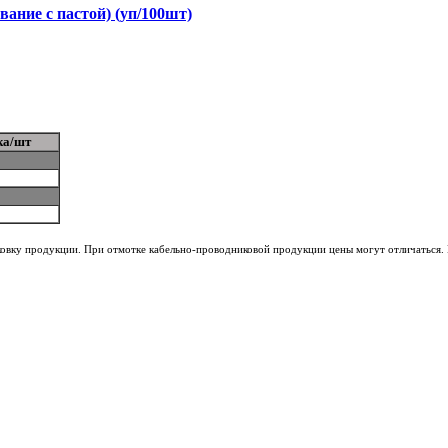
ование с пастой) (уп/100шт)
ка/шт
ковку продукции. При отмотке кабельно-проводниковой продукции цены могут отличаться. 