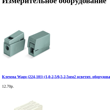
Измерительное оборудование
Клемма Wago (224-101) (1,0-2,5/0,5-2,5мм2 осветит. оборудов
12.70р.