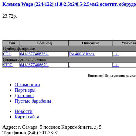
Клемма Wago (224-122) (1,0-2,5х2/0,5-2,5мм2 осветит. оборуд
23.72р.
Тип
EAN код
Описание
Упаков
Прибор фазировки
CT1
6418677408762
For 400 V lines
1 /
Индикаторы напряжения
ST97
6418677408670
1 /
Внимание! Цены указаны за упа
О компании
Партнеры
Доставка
Пустые барабаны
Новости
Карта сайта
Адрес:
г. Самара, 5 поселок Киркомбината, д. 5
Телефоны:
(846) 201-73-31