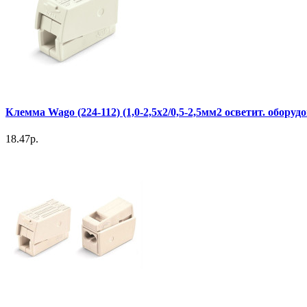
Клемма Wago (224-112) (1,0-2,5х2/0,5-2,5мм2 осветит. оборуд
18.47р.