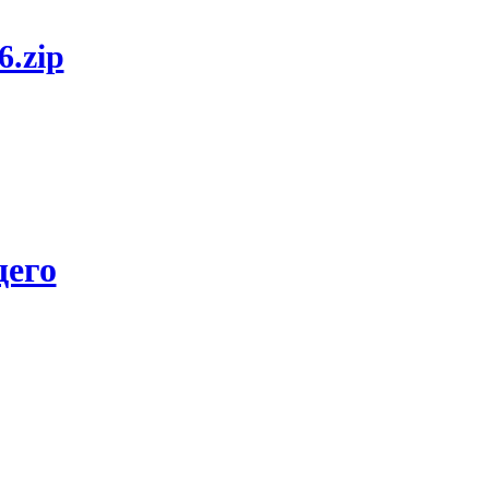
6.zip
его