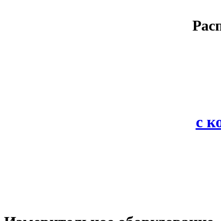
Рас
с 