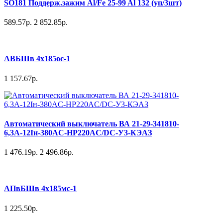
SO181 Поддерж.зажим Al/Fe 25-99 Al 132 (уп/3шт)
589.57р.
2 852.85р.
АВБШв 4х185ос-1
1 157.67р.
Автоматический выключатель ВА 21-29-341810-
6,3А-12Iн-380AC-НР220AC/DC-У3-КЭАЗ
1 476.19р.
2 496.86р.
АПвБШв 4х185мс-1
1 225.50р.