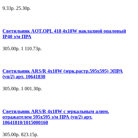
9.33р.
25.30р.
Светильник AOT.OPL 418 4x18W накладной опаловый
IP40 э/м ПРА
305.00р.
1 110.73р.
Светильник ARS/R 4х18W (зерк.растр.595х595) ЭПРА
(уп/2) арт. 10641830
305.00р.
1 001.30р.
Светильник ARS/R 4х18W с зеркальным алюм.
отражателем 595х595 э/м ПРА (уп/2) арт.
10641810/1015000160
305.00р.
823.15р.