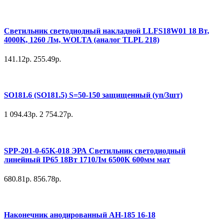
Светильник светодиодный накладной LLFS18W01 18 Вт,
4000K, 1260 Лм, WOLTA (аналог TLPL 218)
141.12р.
255.49р.
SO181.6 (SO181.5) S=50-150 защищенный (уп/3шт)
1 094.43р.
2 754.27р.
SPP-201-0-65K-018 ЭРА Светильник светодиодный
линейный IP65 18Вт 1710Лм 6500К 600мм мат
680.81р.
856.78р.
Наконечник анодированный АН-185 16-18