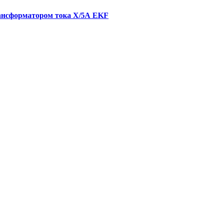
рансформатором тока X/5А EKF