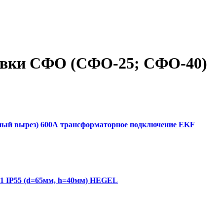
овки СФО (СФО-25; СФО-40)
ный вырез) 600А трансформаторное подключение EKF
01 IP55 (d=65мм, h=40мм) HEGEL