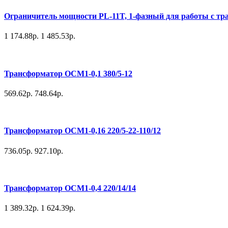
Ограничитель мощности PL-11T, 1-фазный для работы с т
1 174.88р.
1 485.53р.
Трансформатор ОСМ1-0,1 380/5-12
569.62р.
748.64р.
Трансформатор ОСМ1-0,16 220/5-22-110/12
736.05р.
927.10р.
Трансформатор ОСМ1-0,4 220/14/14
1 389.32р.
1 624.39р.