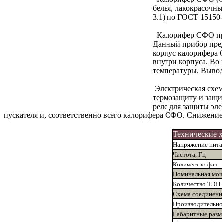
белья, лакокрасочн
3.1) по ГОСТ 15150-
Калорифер СФО пре
Данный прибор пред
корпус калорифера 
внутри корпуса. Во
температуры. Выво
Электрическая схе
термозащиту и защи
реле для защиты эл
пускателя и, соответственно всего калорифера СФО. Снижени
Технические 
Напряжение пита
Частота, Гц
Количество фаз
Номинальная мощ
Количество ТЭН
Схема соединен
Производительнос
Габаритные раз