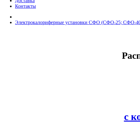
Доставка
Контакты
Электрокалориферные установки СФО (СФО-25; СФО-40
Рас
с 