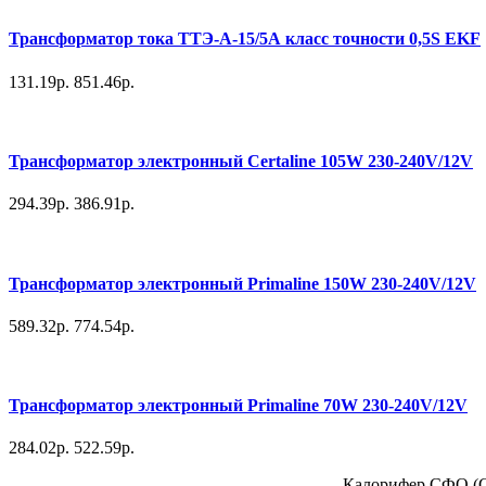
Трансформатор тока ТТЭ-А-15/5А класс точности 0,5S EKF
131.19р.
851.46р.
Трансформатор электронный Certaline 105W 230-240V/12V
294.39р.
386.91р.
Трансформатор электронный Primaline 150W 230-240V/12V
589.32р.
774.54р.
Трансформатор электронный Primaline 70W 230-240V/12V
284.02р.
522.59р.
Калорифер СФО (СФ