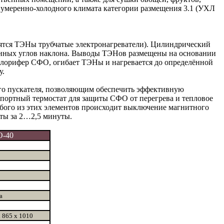
х умеренно-холодного климата категории размещения 3.1 (УХЛ
дятся ТЭНы трубчатые электронагреватели). Цилиндрический
анных углов наклона. Выводы ТЭНов размещены на основании
калорифер СФО, огибает ТЭНы и нагревается до определённой
у.
о пускателя, позволяющим обеспечить эффективную
мпортный термостат для защиты СФО от перегрева и тепловое
юбого из этих элементов происходит выключение магнитного
ты за 2…2,5 минуты.
-40
а
 865 x 1010