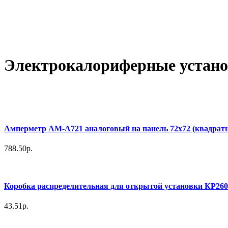
Электрокалориферные устан
Амперметр AM-A721 аналоговый на панель 72х72 (квадрат
788.50р.
Коробка распределительная для открытой установки КР26
43.51р.