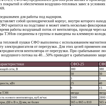
ых покрытий и обеспечения воздушно-тепловых завес в условия
69.
дназначен для работы под надзором.
ставляет собой цилиндрический корпус, внутри которого нахо
СФО крепится на подставке и может иметь несколько фиксиров
 время работы воздушный поток от вентилятора, проходя через 
ды ТЭНов соединены в группы и выведены на клеммную колодк
ма тепловой пушки СФО выполнена с использованием магнитног
ту электродвигателя от перегрузки. Для этих целей применен и
ектродвигателя вентилятора от перегрузки. При срабатывание л
е воздушного потока на 40…50% приводит к срабатыванию защи
характеристики
СФО-25
СФО
ющей сети, В
380
380
50
50
3
3
ность, кВт
25
40
9
15
ия ТЭН
звезда
звезд
ть осевого вентилятора, куб.м/час
2600
2800
меры, (Ш
x
В
x
Д) мм, не более
565 x 865 x 810
565 x