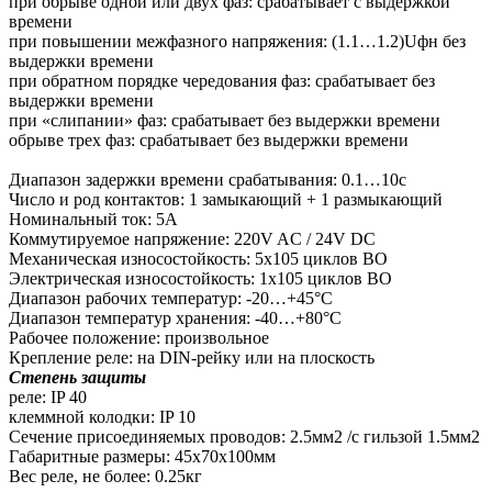
при обрыве одной или двух фаз: срабатывает с выдержкой
времени
при повышении межфазного напряжения: (1.1…1.2)Uфн без
выдержки времени
при обратном порядке чередования фаз: срабатывает без
выдержки времени
при «слипании» фаз: срабатывает без выдержки времени
обрыве трех фаз: срабатывает без выдержки времени
Диапазон задержки времени срабатывания: 0.1…10с
Число и род контактов: 1 замыкающий + 1 размыкающий
Номинальный ток: 5А
Коммутируемое напряжение: 220V AC / 24V DC
Механическая износостойкость: 5х105 циклов ВО
Электрическая износостойкость: 1х105 циклов ВО
Диапазон рабочих температур: -20…+45°С
Диапазон температур хранения: -40…+80°С
Рабочее положение: произвольное
Крепление реле: на DIN-рейку или на плоскость
Степень защиты
реле: IP 40
клеммной колодки: IP 10
Сечение присоединяемых проводов: 2.5мм2 /с гильзой 1.5мм2
Габаритные размеры: 45х70х100мм
Вес реле, не более: 0.25кг