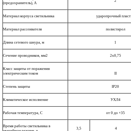
2
(предохранитель), А
Материал корпуса светильника
ударопрочный пласт
Материал рассеивателя
полистирол
Длина сетевого шнура, м
1
Сечение проводников, мм2
2х0,75
Класс защиты от поражения
электрическим током
II
Степень защиты
IP20
Климатическое исполнение
УХЛ4
Рабочая температура, C
от 0 до +35
Время работы светильника в
3,5
4
аварийном режиме, ч.