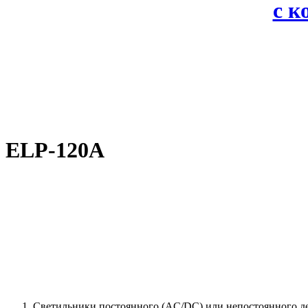
с 
ELP-120A
Светильники постоянного (AC/DC) или непостоянного д