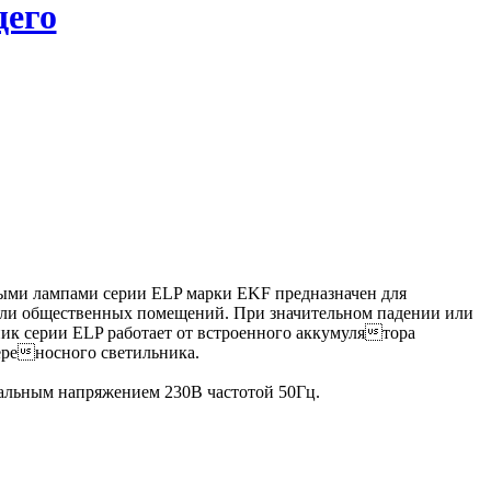
его
ыми лампами серии ELP марки EKF предназначен для
ли общественных помещений. При значительном падении или
ик серии ELP работает от встроенного аккумулятора
ереносного светильника.
альным напряжением 230В частотой 50Гц.