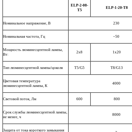
ELP-2-08-
ELP-1-20-T8
T5
Номинальное напряжение, В
230
Номинальная частота, Гц
~50
Мощность люминесцентной лампы,
2x8
1x20
Вт:
Тип люминесцентной лампы/цоколя
T5/G5
T8/G13
Цветовая температура
4000
люминесцентной лампы, К
Световой поток, Лм
600
800
Срок службы люминесцентной лампы,
8000
не менее, ч
Защита от тока короткого замыкания