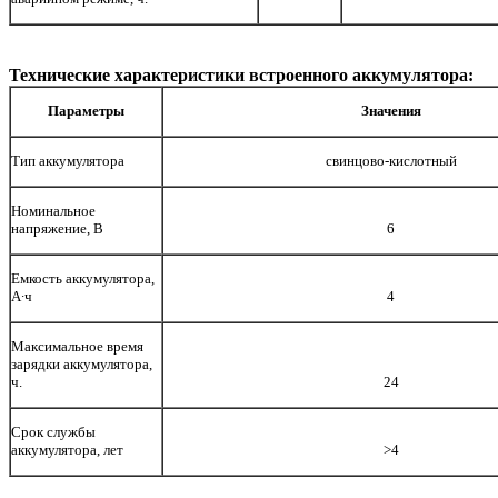
Технические характеристики встроенного аккумулятора:
Параметры
Значения
Тип аккумулятора
свинцово-кислотный
Номинальное
напряжение, В
6
Емкость аккумулятора,
А∙ч
4
Максимальное время
зарядки аккумулятора,
ч.
24
Срок службы
аккумулятора, лет
>4