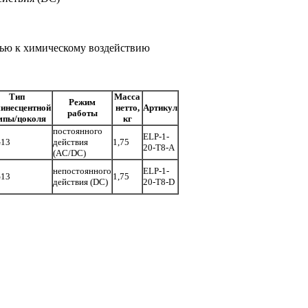
тью к химическому воздействию
Тип
Масса
Режим
инесцентной
нетто,
Артикул
работы
мпы/цоколя
кг
постоянного
ELP-1-
G13
действия
1,75
20-T8-A
(AC/DC)
непостоянного
ELP-1-
G13
1,75
действия (DC)
20-T8-D