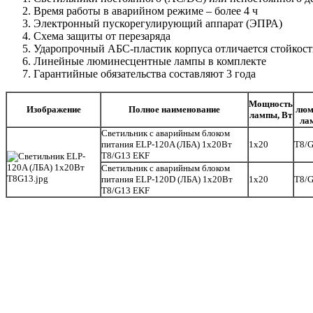
Время работы в аварийном режиме – более 4 ч
Электронный пускорегулирующий аппарат (ЭПРА)
Схема защиты от перезаряда
Ударопрочный АБС-пластик корпуса отличается стойкос
Линейные люминесцентные лампы в комплекте
Гарантийные обязательства составляют 3 года
Мощность
Изображение
Полное наименование
люм
лампы, Вт
ла
Светильник с аварийным блоком
питания ELP-120A (ЛБА) 1x20Вт
1х20
T8/
T8/G13 EKF
Светильник с аварийным блоком
питания ELP-120D (ЛБА) 1x20Вт
1х20
T8/
T8/G13 EKF