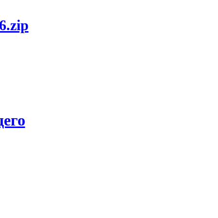
6.zip
его