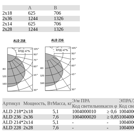
A
B
2х18
625
706
2х36
1244
1326
2x14
625
706
2x28
1244
1326
Э/м ПРА
ЭПРА/Э
Артикул
Мощность, Вт
Масса, кг
Код светильника
cos φ
Код св
ALD 218*
2x18
5,1
1004000010
≥ 0,6
100400
ALD 236
2х36
7,6
1004000020
≥ 0,85
100400
ALD 214*
2х14
5,1
-
-
100400
ALD 228
2х28
7,6
-
-
100400