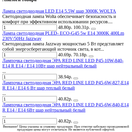
Лампа светодиодная LED E14 5.5W шар 3000K WOLTA
Светодиодная лампа Wolta обеспечивает безопасность и
комфорт при эффективном использовании ресурсов....
48.80р.
100.31р.
Лампа светодиодная PLED- ECO-G45 5w E14 3000K 400Lm
230V/50Hz Jazzway
Светодиодная лампа Jazzway мощностью 5 Вт представляет
собой энергосберегающий источник света, в кот...
40.69р.
70.18р.
Лампочка светодиодная ЭРА RED LINE LED P45-10W-840-
E14 R Е14 / E14 10Вт шар нейтральный белый
...
38.94р.
Лампочка светодиодная ЭРА RED LINE LED P45-6W-827-E14
R Е14 / E14 6 Вт шар теплый белый
...
40.82р.
Лампочка светодиодная ЭРА RED LINE LED P45-6W-840-E14
R E14 / Е14 6Вт шар нейтральный белый
...
40.82р.
Внимание! Цены указаны за упаковку продукции. При отмотке кабельно-проводниковой
продукции цены могут отличаться. Не является публичной офертой.