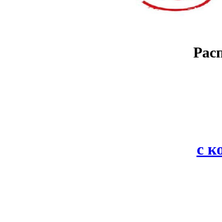
Рас
с 