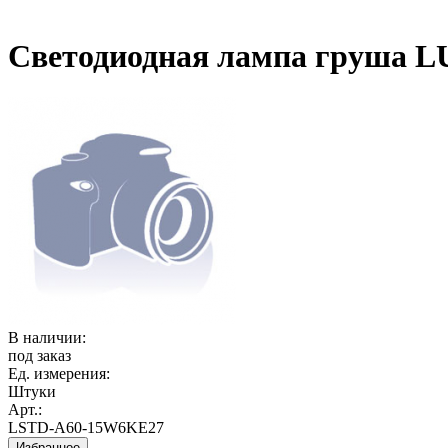
Светодиодная лампа груша 
В наличии:
под заказ
Ед. измерения:
Штуки
Арт.:
LSTD-A60-15W6KE27
Избранное