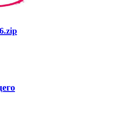
6.zip
его