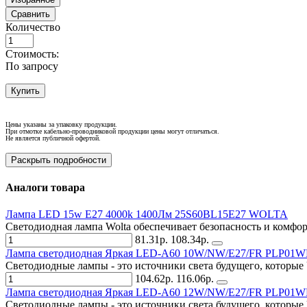
Сравнить
Количество
Стоимость:
По запросу
Купить
Цены указаны за упаковку продукции.
При отмотке кабельно-проводниковой продукции цены могут отличаться.
Не является публичной офертой.
Раскрыть подробности
Аналоги товара
Лампа LED 15w E27 4000k 1400Лм 25S60BL15E27 WOLTA
Светодиодная лампа Wolta обеспечивает безопасность и комфор
81.31р.
108.34р.
Лампа светодиодная Яркая LED-A60 10W/NW/E27/FR PLP01WH 
Светодиодные лампы - это источники света будущего, которые U
104.62р.
116.06р.
Лампа светодиодная Яркая LED-A60 12W/NW/E27/FR PLP01WH 
Светодиодные лампы - это источники света будущего, которые U