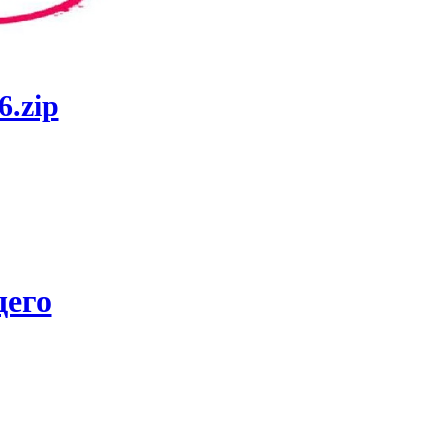
6.zip
его