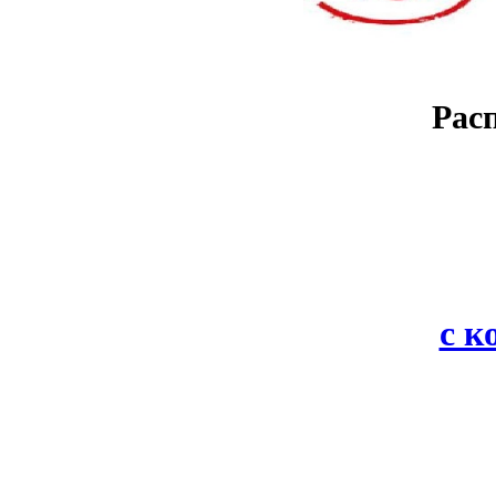
Рас
с 