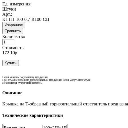
Ед. измерения:
Штуки
Арт.:
КТТП-100-0,7-R100-СЦ
Избранное
Сравнить
Количество
Стоимость:
172.10р.
Купить
Цены указаны за упаковку продукции.
При отмотке кабельно-проводниковой продукции цены могут отличаться.
Не является публичной офертой.
Описание
Крышка на Т-образный горизонтальный ответвитель предназнач
Технические характеристики
Размер, мм
400х250х15