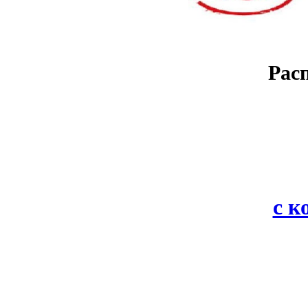
Рас
с 