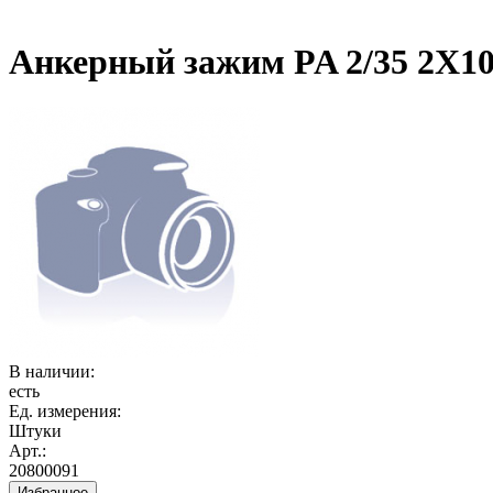
Анкерный зажим PA 2/35 2Х1
В наличии:
есть
Ед. измерения:
Штуки
Арт.:
20800091
Избранное