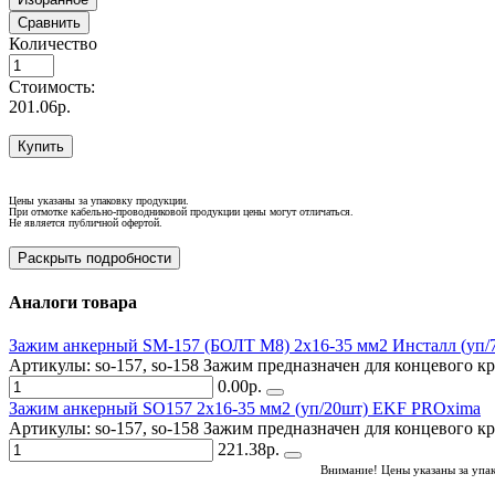
Сравнить
Количество
Стоимость:
201.06р.
Купить
Цены указаны за упаковку продукции.
При отмотке кабельно-проводниковой продукции цены могут отличаться.
Не является публичной офертой.
Раскрыть подробности
Аналоги товара
Зажим анкерный SM-157 (БОЛТ М8) 2x16-35 мм2 Инсталл (уп/
Артикулы: so-157, so-158 Зажим предназначен для концевого к
0.00р.
Зажим анкерный SO157 2x16-35 мм2 (уп/20шт) EKF PROxima
Артикулы: so-157, so-158 Зажим предназначен для концевого к
221.38р.
Внимание! Цены указаны за упа