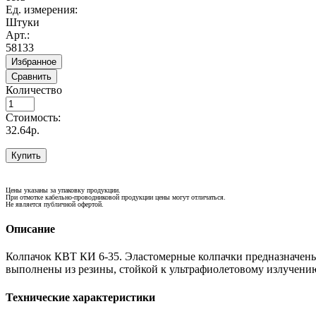
Ед. измерения:
Штуки
Арт.:
58133
Избранное
Сравнить
Количество
Стоимость:
32.64р.
Купить
Цены указаны за упаковку продукции.
При отмотке кабельно-проводниковой продукции цены могут отличаться.
Не является публичной офертой.
Описание
Колпачок КВТ КИ 6-35. Эластомерные колпачки предназначен
выполнены из резины, стойкой к ультрафиолетовому излучени
Технические характеристики