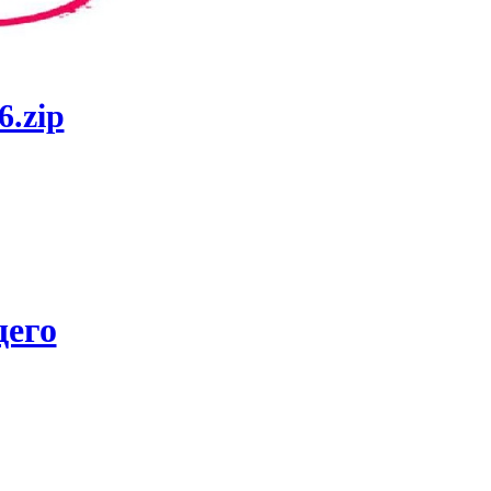
6.zip
его