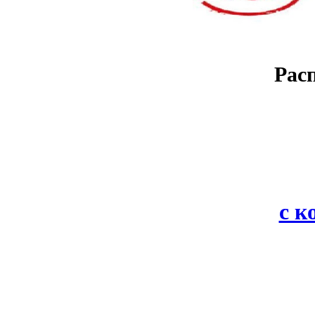
Рас
с 