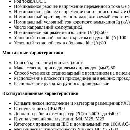
Род тока:AC/DC
Номинальное рабочее напряжение переменного тока Ue (
Номинальное рабочее напряжение постоянного тока Ue (
Номинальный кратковременно-выдерживаемый ток в тече
Номинальный условный ток короткого замыкания Iq (кА)
Число направлений коммутации:2
Номинальное напряжение изоляции Ui (В):660
Условный тепловой ток на открытом воздухе Ith (A):100
Условный тепловой ток в оболочке Ithe (A):80
Монтажные характеристики
Способ крепления (монтажа):винт
Макс. сечение присоединяемых проводов (мм?):50
Способ установки:стационарный с креплением на панели
Расположение плоскости присоединения внешних прово
Расположение рукоятки ручного привода:левое
Эксплуатационные характеристики
Климатическое исполнение и категория размещения:УХ
Степень защиты (IP):IP00
Диапазон рабочих температур (?С):от -60°С до +40°С
Группа условий эксплуатации:М4, М25, М29
Категория применения IEC и номинальный ток:100A AC-
Механическая износостойкость (циклов ВО ):25 000