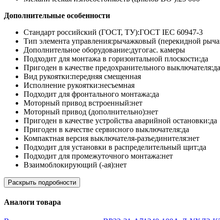
Дополнительные особенности
Стандарт российский (ГОСТ, ТУ):ГОСТ IEC 60947-3
Тип элемента управления:рычажковый (перекидной рыча
Дополнительное оборудование:дугогас. камеры
Подходит для монтажа в горизонтальной плоскости:да
Пригоден в качестве предохранительного выключателя:д
Вид рукоятки:передняя смещенная
Исполнение рукоятки:несъемная
Подходит для фронтального монтажа:да
Моторный привод встроенный:нет
Моторный привод (дополнительно):нет
Пригоден в качестве устройства аварийной остановки:да
Пригоден в качестве сервисного выключателя:да
Компактная версия выключателя-разъединителя:нет
Подходит для установки в распределительный щит:да
Подходит для промежуточного монтажа:нет
Взаимоблокирующий (-ая):нет
Раскрыть подробности
Аналоги товара