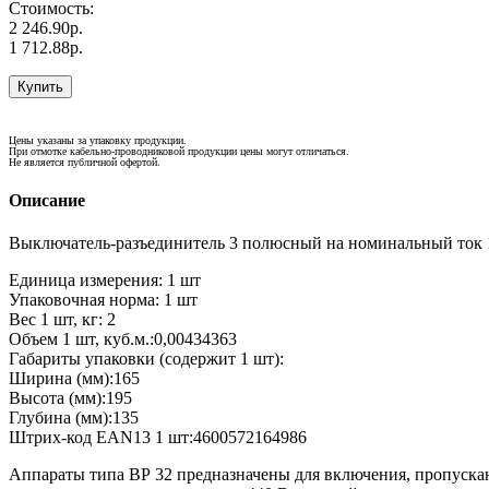
Стоимость:
2 246.90р.
1 712.88р.
Купить
Цены указаны за упаковку продукции.
При отмотке кабельно-проводниковой продукции цены могут отличаться.
Не является публичной офертой.
Описание
Выключатель-разъединитель 3 полюсный на номинальный ток 10
Единица измерения: 1 шт
Упаковочная норма: 1 шт
Вес 1 шт, кг: 2
Объем 1 шт, куб.м.:0,00434363
Габариты упаковки (содержит 1 шт):
Ширина (мм):165
Высота (мм):195
Глубина (мм):135
Штрих-код EAN13 1 шт:4600572164986
Аппараты типа ВР 32 предназначены для включения, пропуска