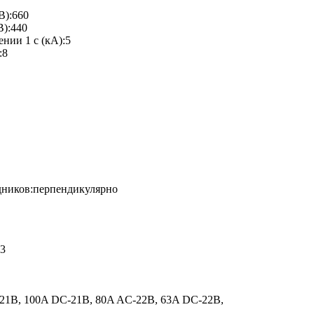
В):660
В):440
нии 1 с (кА):5
:8
дников:перпендикулярно
Л3
21B, 100A DC-21B, 80A AC-22B, 63A DC-22B,