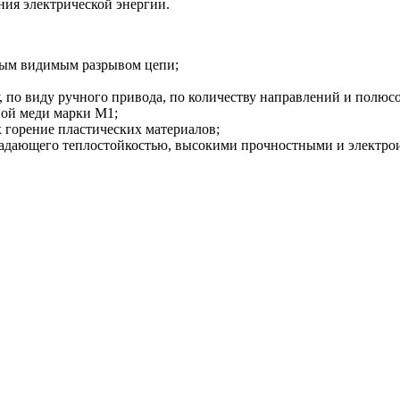
ния электрической энергии.
ным видимым разрывом цепи;
по виду ручного привода, по количеству направлений и полюс
ной меди марки М1;
горение пластических материалов;
бладающего теплостойкостью, высокими прочностными и электр