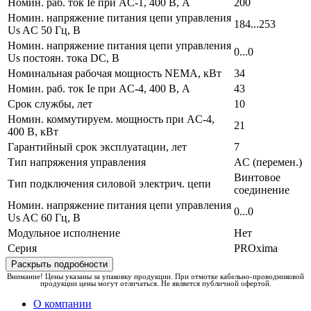
Номин. раб. ток Ie при AC-1, 400 В, А
200
Номин. напряжение питания цепи управления
184...253
Us AC 50 Гц, В
Номин. напряжение питания цепи управления
0...0
Us постоян. тока DC, В
Номинальная рабочая мощность NEMA, кВт
34
Номин. раб. ток Ie при AC-4, 400 В, А
43
Срок службы, лет
10
Номин. коммутируем. мощность при AC-4,
21
400 В, кВт
Гарантийный срок эксплуатации, лет
7
Тип напряжения управления
AC (перемен.)
Винтовое
Тип подключения силовой электрич. цепи
соединение
Номин. напряжение питания цепи управления
0...0
Us AC 60 Гц, В
Модульное исполнение
Нет
Серия
PROxima
Раскрыть подробности
Внимание! Цены указаны за упаковку продукции. При отмотке кабельно-проводниковой
продукции цены могут отличаться. Не является публичной офертой.
О компании