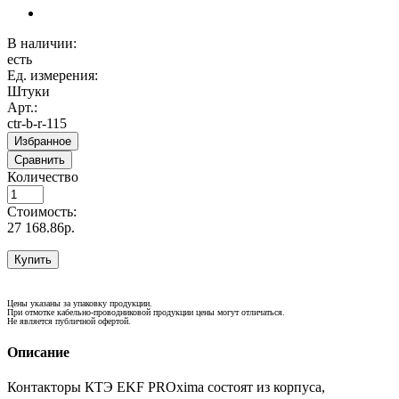
В наличии:
есть
Ед. измерения:
Штуки
Арт.:
ctr-b-r-115
Избранное
Сравнить
Количество
Стоимость:
27 168.86р.
Купить
Цены указаны за упаковку продукции.
При отмотке кабельно-проводниковой продукции цены могут отличаться.
Не является публичной офертой.
Описание
Контакторы КТЭ EKF PROxima состоят из корпуса,