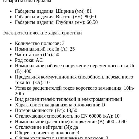
Габариты и материалы
Габариты изделия: Ширина (мм):
81
Габариты изделия: Высота (мм):
80,60
Габариты изделия: Глубина (мм):
66,50
Электротехнические характеристики
Количество полюсов: 3
Номинальный ток In (А): 25
Частота тока (Гц):
50
Род тока:
AC
Номинальное рабочее напряжение переменного тока Ue
(В): 40
0
Предельная коммутационная способность переменного
тока Icu (кА):
10
Уставка расцепителей токов короткого замыкания: 10
In-
20In
Вид расцепителей:
тепловой и электромагнитный
Характеристика диапазона отключения: D
Потери мощности (Вт): 13,50
Отключающая способность по EN 60898 (кА):
10
Номинальное (расчетное) напряжение (В): 400
…690
Отключение нейтрали (N): да
Общее количество полюсов: 3
Общее количество защищенных полюсов: 3