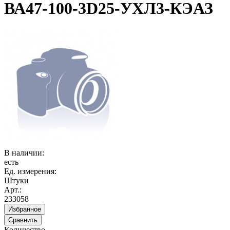
ВА47-100-3D25-УХЛ3-КЭАЗ
В наличии:
есть
Ед. измерения:
Штуки
Арт.:
233058
Избранное
Сравнить
Количество