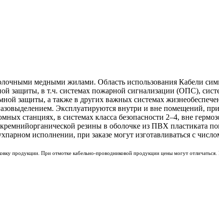
волочными медными жилами. Область использования Кабели симм
й защиты, в т.ч. системах пожарной сигнализации (ОПС), сист
ной защиты, а также в других важных системах жизнеобеспечен
зовыделением. Эксплуатируются внутри и вне помещений, при 
томных станциях, в системах класса безопасности 2–4, вне ге
ой кремнийорганической резины в оболочке из ПВХ пластиката 
хпарном исполнении, при заказе могут изготавливаться с числом
ковку продукции. При отмотке кабельно-проводниковой продукции цены могут отличаться. 