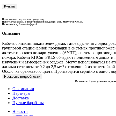
Купить
Цены указаны за упаковку продукции.
При отмотке кабельно-проводниковой продукции цены могут отличаться.
Не является публичной офертой.
Описание
Кабель с низким показателем дымо.-газовыделения с однопро
групповой стационарной прокладки в системах противопожарно
автоматического пожаротушения (АУПТ), системах противодым
пожара. Кабели КПСнг-FRLS обладают пониженным дымо- и га
излучения и атмосферных осадков. Могут использоваться на а
жилами сечением от 0,2 до 2,5 мм? с изоляцией из огнестойк
Оболочка оранжевого цвета. Производятся серийно в одно-, дву
Раскрыть подробности
Внимание! Цены указаны за упа
О компании
Партнеры
Доставка
Пустые барабаны
Новости