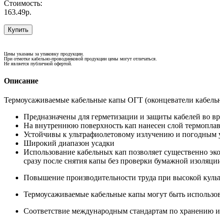
Стоимость:
163.49р.
Купить
Цены указаны за упаковку продукции.
При отмотке кабельно-проводниковой продукции цены могут отличаться.
Не является публичной офертой.
Описание
Термоусаживаемые кабельные капы ОГТ (оконцеватели кабель
Предназначены для герметизации и защиты кабелей во в
На внутреннюю поверхность кап нанесен слой термоплав
Устойчивы к ультрафиолетовому излучению и погодным 
Широкий диапазон усадки
Использование кабельных кап позволяет существенно эк
сразу после снятия капы без проверки бумажной изоляци
Повышение производительности труда при высокой культ
Термоусаживаемые кабельные капы могут быть использов
Соответствие международным стандартам по хранению и