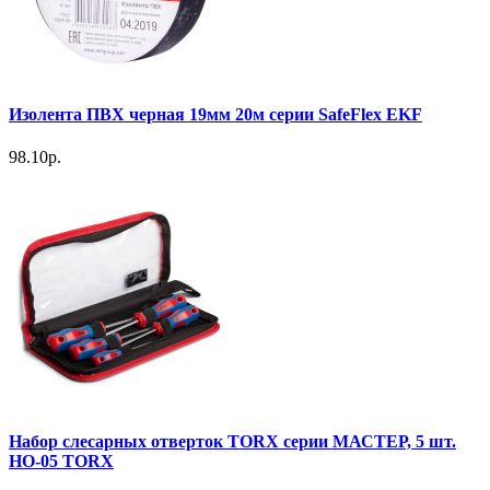
Изолента ПВХ черная 19мм 20м серии SafeFlex EKF
98.10р.
Набор слесарных отверток TORX серии МАСТЕР, 5 шт.
НО-05 TORX