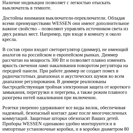
Наличие индикации позволяет с легкостью отыскать
выключатель в темноте.
Достойны внимания выключатели-переключатели. Обладая
всеми преимуществами WESSEN они имеют дополнительное
важное свойство – позволяют управлять источником света из
двух разных мест. Например, при входе в комнату и около
кресла.
В состав серии входит светорегулятор (диммер), не имеющий
аналогов на российском и европейском рынках. Диммер
рассчитан на мощность 300 Вт и позволяет плавно изменять
яркость свечения ламп накаливания поворотом регулятора на
передней панели. При работе диммер не создает помех в
радиочастотных диапазонах и акустических шумов во всем
диапазоне регулирования. В диммере реализованы
быстродействующая тройная электронная защита от короткого
замыкания, перегрузки и перегрева, а также режим плавного
разогрева нитей накаливания при включении.
Розетки уверенно удерживают все виды вилок, обеспечивая
надежный, безопасный контакт даже после многочисленных
коммутаций. Защитные шторки обезопасят Ваших детей.
Приборы WESSEN одинаково удобно монтируются и в
импортные установочные коробки, и в коробки диаметром 80