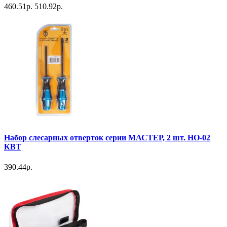
460.51р.
510.92р.
Набор слесарных отверток серии МАСТЕР, 2 шт. НО-02
КВТ
390.44р.