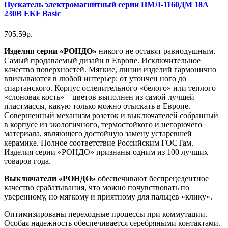
Пускатель электромагнитный серии ПМЛ-1160ДМ 18А
230В EKF Basic
705.59р.
Изделия серии «РОНДО»
никого не оставят равнодушным.
Самый продаваемый дизайн в Европе. Исключительное
качество поверхностей. Мягкие, линии изделий гармонично
вписываются в любой интерьер: от утончен ного до
спартанского. Корпус ослепительного «белого» или теплого –
«слоновая кость» – цветов выполнен из самой лучшей
пластмассы, какую только можно отыскать в Европе.
Совершенный механизм розеток и выключателей собранный
в корпусе из экологичного, термостойкого и негорючего
материала, являющего достойную замену устаревшей
керамике. Полное соответствие Российским ГОСТам.
Изделия серии «РОНДО» признаны одним из 100 лучших
товаров года.
Выключатели «РОНДО»
обеспечивают беспрецедентное
качество срабатывания, что можно почувствовать по
уверенному, но мягкому и приятному для пальцев «клику».
Оптимизированы переходные процессы при коммутации.
Особая надежность обеспечивается серебряными контактами.