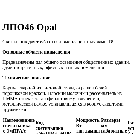
ЛПО46 Opal
Светильник для трубчатых люминесцентных ламп Т8.
Основные области применения
Предназначены для общего освещения общественных зданий,
административных, офисных и иных помещений.
Техническое описание
Корпус сварной из листовой стали, окрашен белой
порошковой краской. Плоский молочный рассеиватель из
ПММА стоек к ультрафиолетовому излучению, в
металлической рамке, устанавливается в корпус скрытыми
пружинами.
Наименование
Мощность,
Размеры,
Код
Ра
светильника
Вт
мм
светильника
ус
с ЭмПРА/с
тип лампы
габаритные
с ЭмПРА/с ЭПРА
Ax