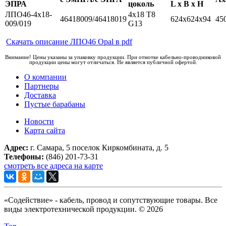
ЭПРА
цоколь
L x B x H
ЛПО46-4х18-
4х18 T8
46418009/46418019
624х624х94
45
009/019
G13
Скачать описание ЛПО46 Opal в pdf
Внимание! Цены указаны за упаковку продукции. При отмотке кабельно-проводниковой
продукции цены могут отличаться. Не является публичной офертой.
О компании
Партнеры
Доставка
Пустые барабаны
Новости
Карта сайта
Адрес:
г. Самара, 5 поселок Киркомбината, д. 5
Телефоны:
(846) 201-73-31
смотреть все адреса на карте
«Содействие» - кабель, провод и сопутствующие товары. Все
виды электротехнической продукции. © 2026