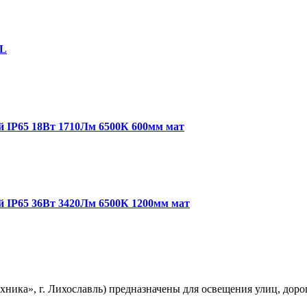
EL
й IP65 18Вт 1710Лм 6500К 600мм мат
 IP65 36Вт 3420Лм 6500К 1200мм мат
ика», г. Лихославль) предназначены для освещения улиц, доро