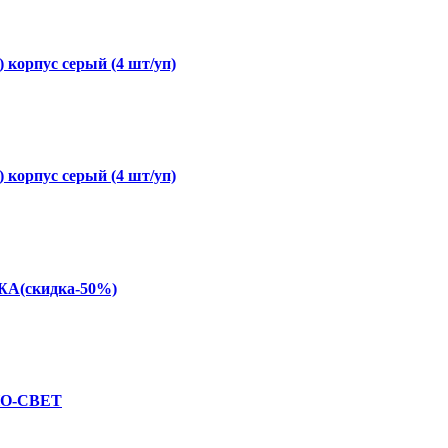
 корпус серый (4 шт/уп)
 корпус серый (4 шт/уп)
ЖА(скидка-50%)
СПО-СВЕТ