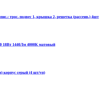
ис.: трос. подвес 1, крышка 2, решетка (рассеив.) 4шт
20 18Вт 1440Лм 4000К матовый
) корпус серый (4 шт/уп)