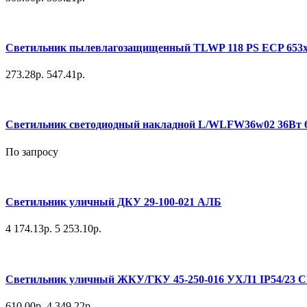
Светильник пылевлагозащищенный TLWP 118 PS EСP 653х
273.28р.
547.41р.
Светильник светодиодный накладной L/WLFW36w02 36Вт
По запросу
Светильник уличный ДКУ 29-100-021 АЛБ
4 174.13р.
5 253.10р.
Светильник уличный ЖКУ/ГКУ 45-250-016 УХЛ1 IP54/23 СР 
610.00р.
4 349.22р.