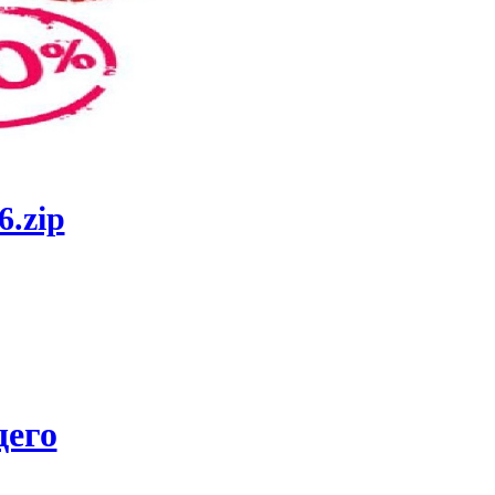
6.zip
его