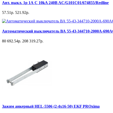
Авт. выкл. 1р 1А С 10kA 240B AC/G101C01/674855/Redline
57.51р.
521.92р.
Автоматический выключатель ВА 55-43-344710-2000А-6
80 692.54р.
208 319.27р.
Зажим анкерный HEL-5506 (2-4х16-50) EKF PROxima