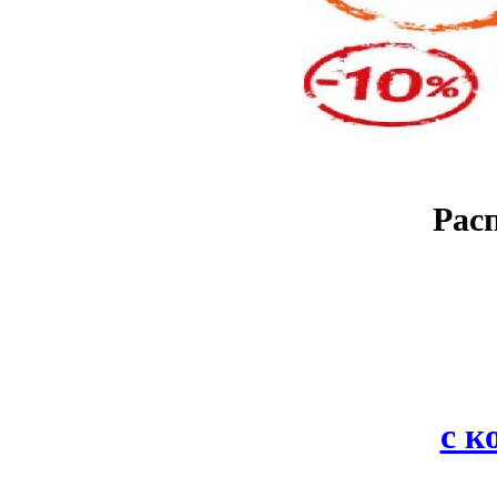
Рас
с 