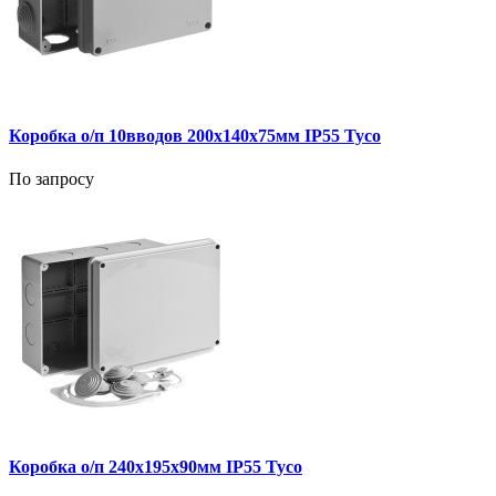
Коробка о/п 10вводов 200х140х75мм IP55 Тусо
По запросу
Коробка о/п 240х195х90мм IP55 Тусо