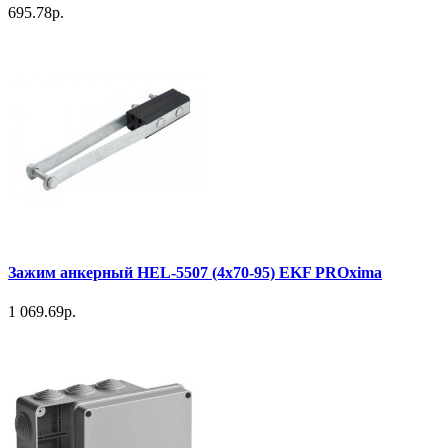
695.78р.
Зажим анкерный HEL-5507 (4х70-95) EKF PROxima
1 069.69р.