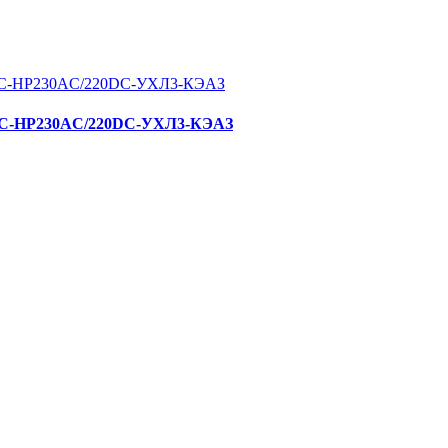
90AC-НР230AC/220DC-УХЛ3-КЭАЗ