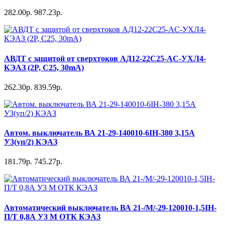
282.00р.
987.23р.
АВДТ с защитой от сверхтоков АД12-22C25-АC-УХЛ4-
КЭАЗ (2P, C25, 30mA)
262.30р.
839.59р.
Автом. выключатель ВА 21-29-140010-6IH-380 3,15А
У3(уп/2) КЭАЗ
181.79р.
745.27р.
Автоматический выключатель ВА 21-/М/-29-120010-1,5IH-
П/Т 0,8А У3 М ОТК КЭАЗ