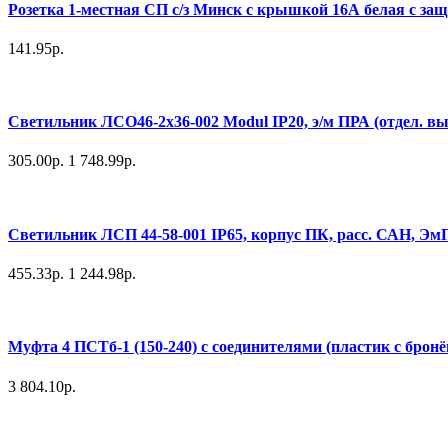
Розетка 1-местная СП с/з Минск с крышкой 16А белая с защ
141.95р.
Светильник ЛСО46-2х36-002 Modul IP20, э/м ПРА (отдел. вып
305.00р.
1 748.99р.
Светильник ЛСП 44-58-001 IP65, корпус ПК, расс. САН, 
455.33р.
1 244.98р.
Муфта 4 ПСТб-1 (150-240) с соединителями (пластик с бро
3 804.10р.