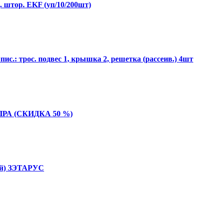
. штор. EKF (уп/10/200шт)
ис.: трос. подвес 1, крышка 2, решетка (рассеив.) 4шт
ЭмПРА (СКИДКА 50 %)
нёй) ЗЭТАРУС