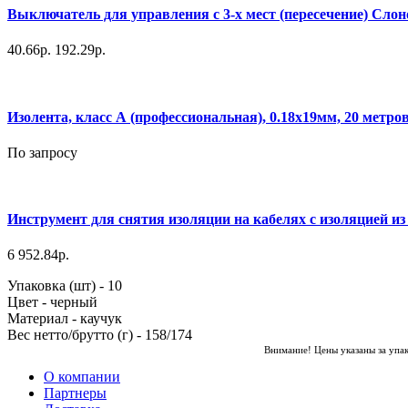
Выключатель для управления с 3-х мест (пересечение) Слоно
40.66р.
192.29р.
Изолента, класс А (профессиональная), 0.18х19мм, 20 метро
По запросу
Инструмент для снятия изоляции на кабелях с изоляцией и
6 952.84р.
Упаковка (шт) - 10
Цвет - черный
Материал - каучук
Вес нетто/брутто (г) - 158/174
Внимание! Цены указаны за упа
О компании
Партнеры