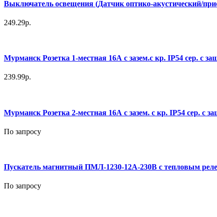
Выключатель освещения (Датчик оптико-акустический/прис
249.29р.
Мурманск Розетка 1-местная 16А с зазем.с кр. IP54 сер. с з
239.99р.
Мурманск Розетка 2-местная 16А с зазем. с кр. IP54 сер. с з
По запросу
Пускатель магнитный ПМЛ-1230-12А-230В с тепловым реле 9
По запросу