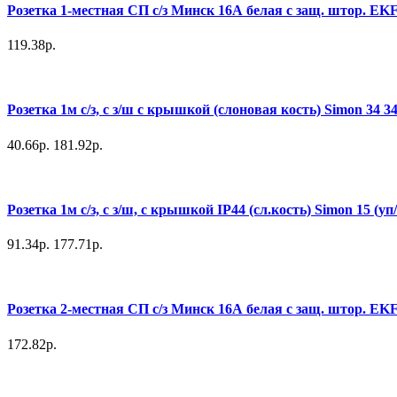
Розетка 1-местная СП с/з Минск 16А белая с защ. штор. EKF
119.38р.
Розетка 1м с/з, с з/ш с крышкой (слоновая кость) Simon 34 3
40.66р.
181.92р.
Розетка 1м с/з, с з/ш, с крышкой IP44 (сл.кость) Simon 15 (у
91.34р.
177.71р.
Розетка 2-местная СП с/з Минск 16А белая с защ. штор. EKF
172.82р.