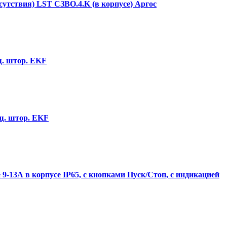
утствия) LST СЗВО.4.K (в корпусе) Аргос
ащ. штор. EKF
ащ. штор. EKF
-13А в корпусе IP65, с кнопками Пуск/Стоп, с индикацией