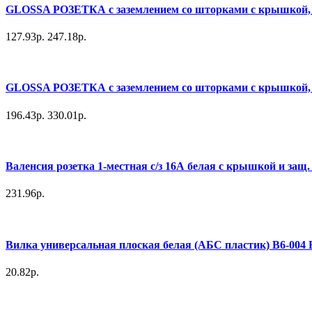
GLOSSA РОЗЕТКА с заземлением со шторками с крышкой, 
127.93р.
247.18р.
GLOSSA РОЗЕТКА с заземлением со шторками с крышкой, 
196.43р.
330.01р.
Валенсия розетка 1-местная с/з 16А белая с крышкой и защ
231.96р.
Вилка универсальная плоская белая (АБС пластик) В6-004 
20.82р.