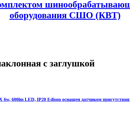
комплектом шинообрабатывающ
оборудования СШО (КВТ)
наклонная с заглушкой
w, 600lm LED, IP20 Edison оснащен датчиком присутствия 