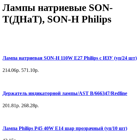
Лампы натриевые SON-
T(ДНаТ), SON-H Philips
Лампа натриевая SON-H 110W E27 Philips с ИЗУ (уп/24 шт)
214.06р.
571.10р.
Держатель индикаторной лампы/AST B/666347/Redline
201.81р.
268.28р.
Лампа Philips P45 40W E14 шар прозрачный (уп/10 шт)