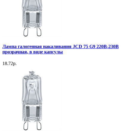
Лампа галогенная накаливания JCD 75 G9 220В-230В
прозрачная, в виде капсулы
18.72р.