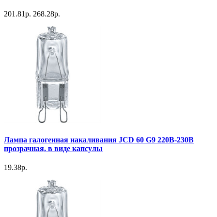
201.81р.
268.28р.
Лампа галогенная накаливания JCD 60 G9 220В-230В
прозрачная, в виде капсулы
19.38р.