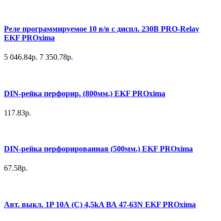
Реле программируемое 10 в/в с диспл. 230В PRO-Relay
EKF PROxima
5 046.84р.
7 350.78р.
DIN-рейка перфорир. (800мм.) EKF PROxima
117.83р.
DIN-рейка перфорированная (500мм.) EKF PROxima
67.58р.
Авт. выкл. 1P 10А (C) 4,5kA ВА 47-63N EKF PROxima