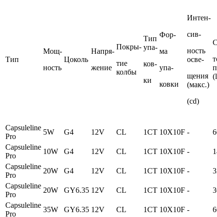
Интен-
сив-
Фор-
Тип
С
Покры-
упа-
ность
Мощ-
Напря-
ма
т
Тип
Цоколь
осве-
тие
ков-
ность
жение
упа-
п
колбы
щения
(
ки
ковки
(макс.)
(cd)
Capsuleline
5W
G4
12V
CL
1CT
10X10F
-
6
Pro
Capsuleline
10W
G4
12V
CL
1CT
10X10F
-
1
Pro
Capsuleline
20W
G4
12V
CL
1CT
10X10F
-
3
Pro
Capsuleline
20W
GY6.35
12V
CL
1CT
10X10F
-
3
Pro
Capsuleline
35W
GY6.35
12V
CL
1CT
10X10F
-
6
Pro