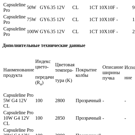
Capsuleline
50W
GY6.35
12V
CL
1CT
10X10F
-
9
Pro
Capsuleline
75W
GY6.35
12V
CL
1CT
10X10F
-
1
Pro
Capsuleline
100W
GY6.35
12V
CL
1CT
10X10F
-
2
Pro
Дополнительные технические данные
Индекс
Цветовая
цвето-
Описание
Испо
Наименование
Покрытие
темпера-
ширины
продукта
колбы
передачи
ние
пучка
тура (K)
(R
)
a
Capsuleline Pro
5W G4 12V
100
2800
Прозрачный
-
-
CL
Capsuleline Pro
10W G4 12V
100
2850
Прозрачный
-
-
CL
Capsuleline Pro