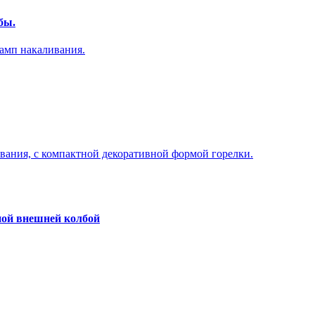
бы.
амп накаливания.
вания, с компактной декоративной формой горелки.
ой внешней колбой