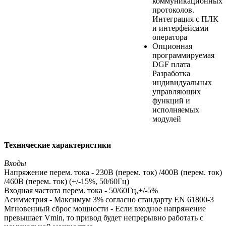
коммуникационных
протоколов.
Интеграция с ПЛК
и интерфейсами
оператора
Опционная
программируемая
DGF плата
Разработка
индивидуальных
управляющих
функций и
исполняемых
модулей
Технические характеристики
Входы
Напряжение перем. тока - 230В (перем. ток) /400В (перем. ток)
/460В (перем. ток) (+/-15%, 50/60Гц)
Входная частота перем. тока - 50/60Гц,+/-5%
Асимметрия - Максимум 3% согласно стандарту EN 61800-3
Мгновенный сброс мощности - Если входное напряжение
превышает Vmin, то привод будет непрерывно работать с