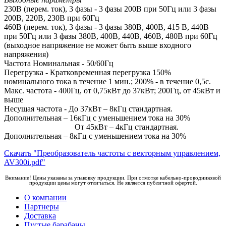
230В (перем. ток), 3 фазы - 3 фазы 200В при 50Гц или 3 фазы
200В, 220В, 230В при 60Гц
460В (перем. ток), 3 фазы - 3 фазы 380В, 400В, 415 В, 440В
при 50Гц или 3 фазы 380В, 400В, 440В, 460В, 480В при 60Гц
(выходное напряжение не может быть выше входного
напряжения)
Частота Номинальная - 50/60Гц
Перегрузка - Кратковременная перегрузка 150%
номинального тока в течение 1 мин.; 200% - в течение 0,5с.
Макс. частота - 400Гц, от 0,75кВт до 37кВт; 200Гц, от 45кВт и
выше
Несущая частота - До 37кВт – 8кГц стандартная.
Дополнительная – 16кГц с уменьшением тока на 30%
От 45кВт – 4кГц стандартная.
Дополнительная – 8кГц с уменьшением тока на 30%
Скачать "Преобразователь частоты с векторным управлением,
AV300i.pdf"
Внимание! Цены указаны за упаковку продукции. При отмотке кабельно-проводниковой
продукции цены могут отличаться. Не является публичной офертой.
О компании
Партнеры
Доставка
Пустые барабаны