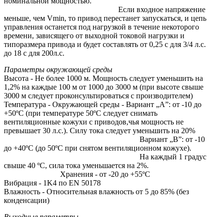
номинальной мощностью.
Если входное напряжение
меньше, чем Vmin, то привод перестанет запускаться, и цепь
управления останется под нагрузкой в течение некоторого
времени, зависящего от выходной токовой нагрузки и
типоразмера привода и будет составлять от 0,25 с для 3/4 л.с.
до 18 с для 200л.с.
Параметры окружающей среды
Высота - Не более 1000 м. Мощность следует уменьшить на
1,2% на каждые 100 м от 1000 до 3000 м (при высоте свыше
3000 м следует проконсультироваться с производителем)
Температура - Окружающей среды - Вариант „А”: от -10 до
+50ºC (при температуре 50ºC следует снимать
вентиляционные кожухи с приводов,чья мощность не
превышает 30 л.с.). Силу тока следует уменьшить на 20%
Вариант „В”: от -10
до +40ºC (до 50ºC при снятом вентиляционном кожухе).
На каждый 1 градус
свыше 40 ºC, сила тока уменьшается на 2%.
Хранения - от -20 до +55ºC
Вибрация - 1K4 по EN 50178
Влажность - Относительная влажность от 5 до 85% (без
конденсации)
Выходные параметры