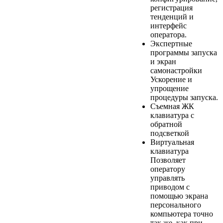
регистрация
тенденций и
интерфейс
оператора.
Экспертные
программы запуска
и экран
самонастройки
Ускорение и
упрощение
процедуры запуска.
Съемная ЖК
клавиатура с
обратной
подсветкой
Виртуальная
клавиатура
Позволяет
оператору
управлять
приводом с
помощью экрана
персонального
компьютера точно
так же, как при