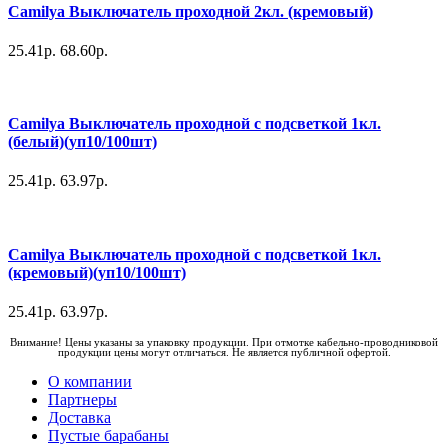
Camilya Выключатель проходной 2кл. (кремовый)
25.41р.
68.60р.
Camilya Выключатель проходной с подсветкой 1кл.
(белый)(уп10/100шт)
25.41р.
63.97р.
Camilya Выключатель проходной с подсветкой 1кл.
(кремовый)(уп10/100шт)
25.41р.
63.97р.
Внимание! Цены указаны за упаковку продукции. При отмотке кабельно-проводниковой
продукции цены могут отличаться. Не является публичной офертой.
О компании
Партнеры
Доставка
Пустые барабаны