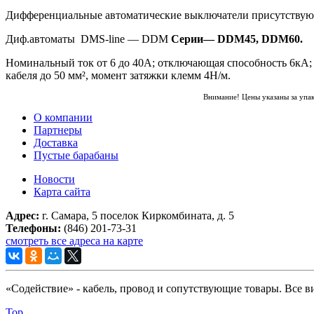
Дифференциальные автоматические выключатели присутствуют в
Диф.автоматы DMS-line — DDM
Серии— DDM45, DDM60.
Номинальный ток от 6 до 40А; отключающая способность 6кА; х
кабеля до 50 мм², момент затяжки клемм 4Н/м.
Внимание! Цены указаны за упа
О компании
Партнеры
Доставка
Пустые барабаны
Новости
Карта сайта
Адрес:
г. Самара, 5 поселок Киркомбината, д. 5
Телефоны:
(846) 201-73-31
смотреть все адреса на карте
«Содействие» - кабель, провод и сопутствующие товары. Все 
Top