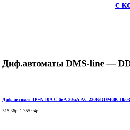
с 
Диф.автоматы DMS-line — D
Диф. автомат 1P+N 10А С 6кА 30мА AC 230В/DDM60C10/030
515.36р.
1 355.94р.