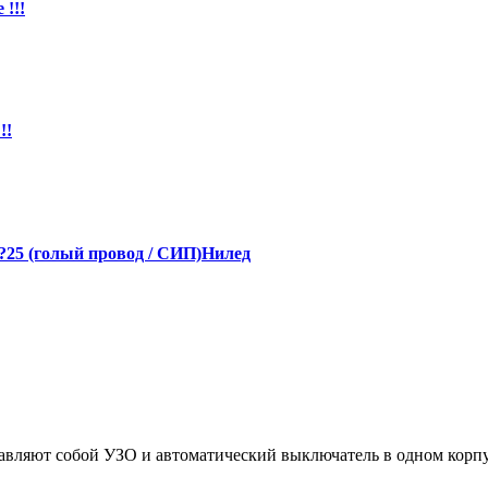
!!!
!!
4?25 (голый провод / СИП)Нилед
ляют собой УЗО и автоматический выключатель в одном корпусе