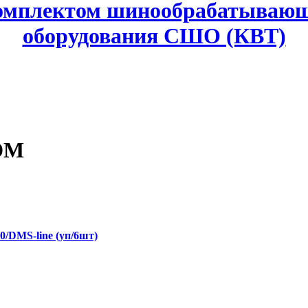
комплектом шинообрабатывающ
оборудования СШО (КВТ)
DM
/DMS-line (уп/6шт)