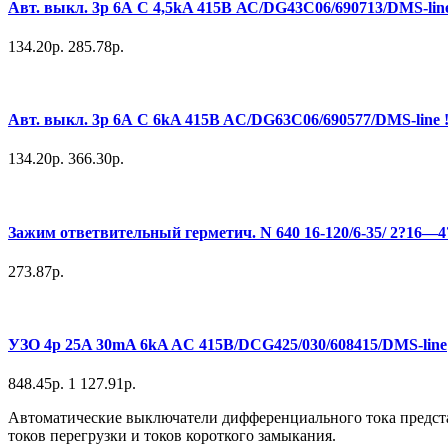
Авт. выкл. 3р 6А С 4,5kA 415В АС/DG43C06/690713/DMS-line 
134.20р.
285.78р.
Авт. выкл. 3р 6А С 6kA 415B AC/DG63C06/690577/DMS-line !
134.20р.
366.30р.
Зажим ответвительный герметич. N 640 16-120/6-35/ 2?16—
273.87р.
УЗО 4p 25A 30mA 6kA AC 415B/DCG425/030/608415/DMS-line
848.45р.
1 127.91р.
Автоматические выключатели дифференциального тока представ
токов перегрузки и токов короткого замыкания.