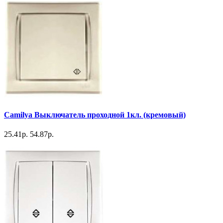
Camilya Выключатель проходной 1кл. (кремовый)
25.41р.
54.87р.