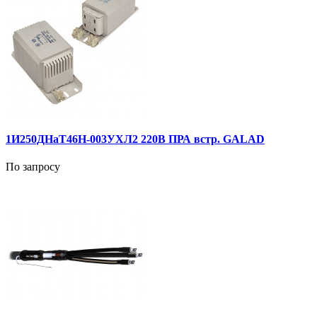
1И250ДНаТ46Н-003УХЛ2 220В ПРА встр. GALAD
По запросу