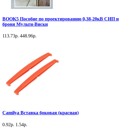
BOOK5 Пособие по проектированию 0,38-20кВ СИП и
броня Мульти-Виски
113.73р.
448.96р.
Camilya Вставка боковая (красная)
0.92р.
1.54р.