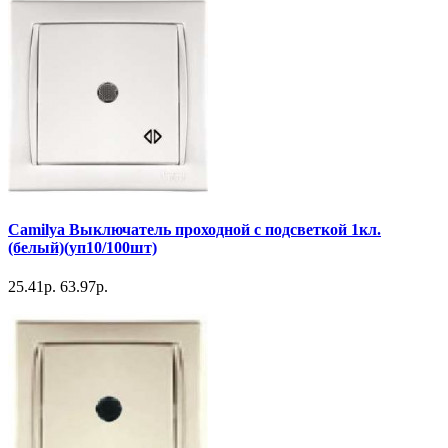
Camilya Выключатель проходной с подсветкой 1кл.
(белый)(уп10/100шт)
25.41р.
63.97р.