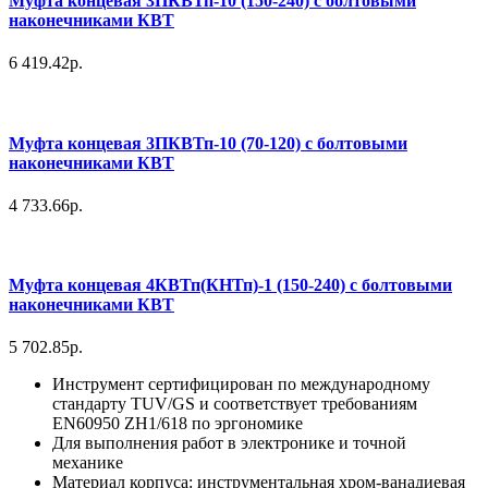
Муфта концевая 3ПКВТп-10 (150-240) с болтовыми
наконечниками КВТ
6 419.42р.
Муфта концевая 3ПКВТп-10 (70-120) с болтовыми
наконечниками КВТ
4 733.66р.
Муфта концевая 4КВТп(КНТп)-1 (150-240) с болтовыми
наконечниками КВТ
5 702.85р.
Инструмент сертифицирован по международному
стандарту TUV/GS и соответствует требованиям
EN60950 ZH1/618 по эргономике
Для выполнения работ в электронике и точной
механике
Материал корпуса: инструментальная хром-ванадиевая