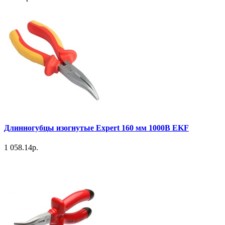
Длинногубцы изогнутые Expert 160 мм 1000В EKF
1 058.14р.