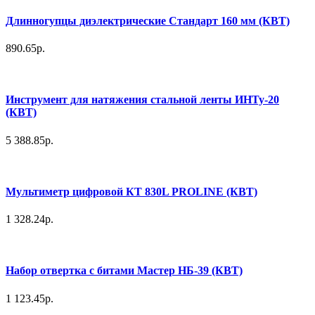
Длинногупцы диэлектрические Стандарт 160 мм (КВТ)
890.65р.
Инструмент для натяжения стальной ленты ИНТу-20
(КВТ)
5 388.85р.
Мультиметр цифровой КТ 830L PROLINE (КВТ)
1 328.24р.
Набор отвертка с битами Мастер НБ-39 (КВТ)
1 123.45р.