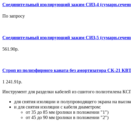
Соединительный изолирующий зажим СИЗ-4 (сумарн.сечение 1
По запросу
Соединительный изолирующий зажим СИЗ-5 (сумарн.сечение 
561.90р.
Строп из полиэфирного каната без амортизатора СК-21 КВ
1 241.91р.
Инструмент для разделки кабелей из сшитого полиэтилена КС
для снятия изоляции и полупроводящего экрана на высок
и для снятия изоляции с кабеля диаметром:
от 35 до 85 мм (ролики в положении "1")
от 45 до 90 мм (ролики в положении "2")