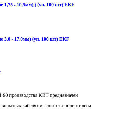
,75 - 10,5мм) ) (уп. 100 шт) EKF
3,0 - 17,0мм) (уп. 100 шт) EKF
Т
П-90 производства KBT предназначен
овольтных кабелях из сшитого полиэтилена