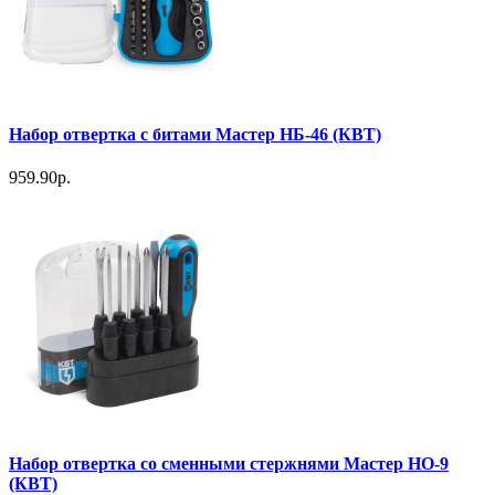
Набор отвертка с битами Мастер НБ-46 (КВТ)
959.90р.
Набор отвертка со сменными стержнями Мастер НО-9
(КВТ)