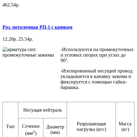
462.54р.
Роз. потолочная РП-1 с крюком
12.20р.
25.54р.
-Используются на промежуточных
и угловых опорах при углах до
90°.
-Изолированный несущий провод
укладывается в канавку зажима и
фиксируется с помощью гайки-
барашка.
Несущая нейтраль
Разрушающая
Масса
Сечение
Тип
Диаметр
нагрузка (кгс)
(кг)
2
(мм)
(мм
)