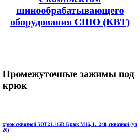
шинообрабатывающего
оборудования СШО (КВТ)
Промежуточные зажимы под
крюк
крюк сквозной SOT21.116R Крюк M16, L=240, сквозной (уп
20)