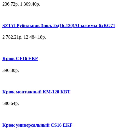
236.72р.
1 309.40р.
SZ151 Рубильник 3пол. 2х(16-120)Al зажимы 6хKG71
2 782.21р.
12 484.18р.
Крюк CF16 EKF
396.30р.
Крюк монтажный КМ-120 КВТ
580.64р.
Крюк универсальный CS16 EKF