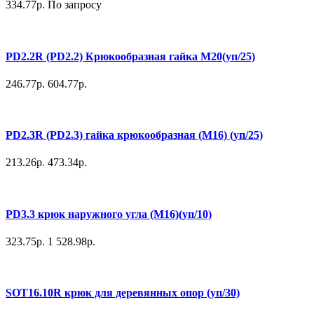
334.77р.
По запросу
PD2.2R (PD2.2) Крюкообразная гайка М20(уп/25)
246.77р.
604.77р.
PD2.3R (PD2.3) гайка крюкообразная (М16) (уп/25)
213.26р.
473.34р.
PD3.3 крюк наружного угла (М16)(уп/10)
323.75р.
1 528.98р.
SOT16.10R крюк для деревянных опор (уп/30)