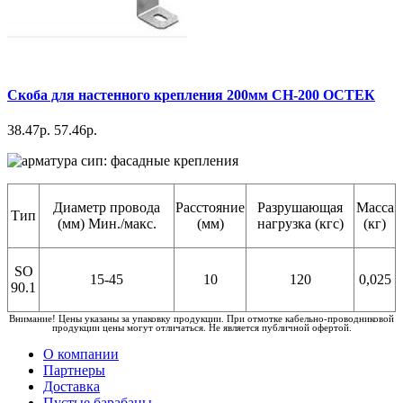
Скоба для настенного крепления 200мм СН-200 ОСТЕК
38.47р.
57.46р.
Диаметр провода
Расстояние
Разрушающая
Масса
Тип
(мм) Мин./макс.
(мм)
нагрузка (кгс)
(кг)
SO
15-45
10
120
0,025
90.1
Внимание! Цены указаны за упаковку продукции. При отмотке кабельно-проводниковой
продукции цены могут отличаться. Не является публичной офертой.
О компании
Партнеры
Доставка
Пустые барабаны