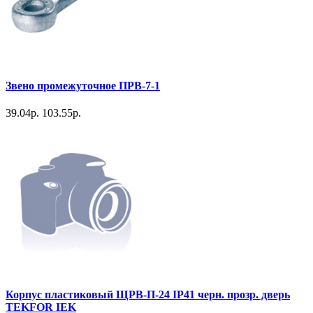
Звено промежуточное ПРВ-7-1
39.04р.
103.55р.
Корпус пластиковый ЩРВ-П-24 IP41 черн. прозр. дверь
TEKFOR IEK