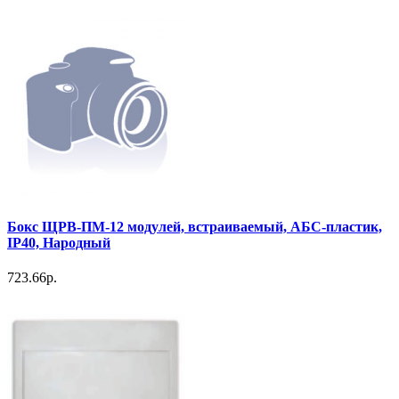
Бокс ЩРВ-ПМ-12 модулей, встраиваемый, АБС-пластик,
IP40, Народный
723.66р.