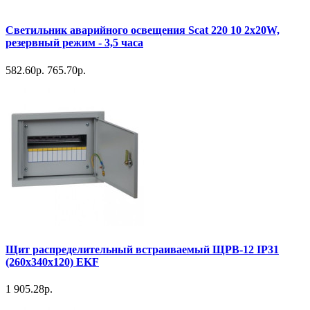
Светильник аварийного освещения Scat 220 10 2х20W,
резервный режим - 3,5 часа
582.60р.
765.70р.
Щит распределительный встраиваемый ЩРВ-12 IP31
(260х340х120) EKF
1 905.28р.