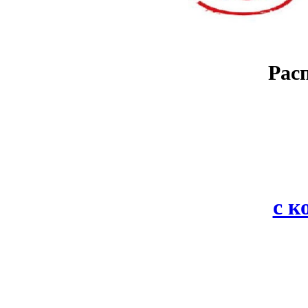
Рас
с 