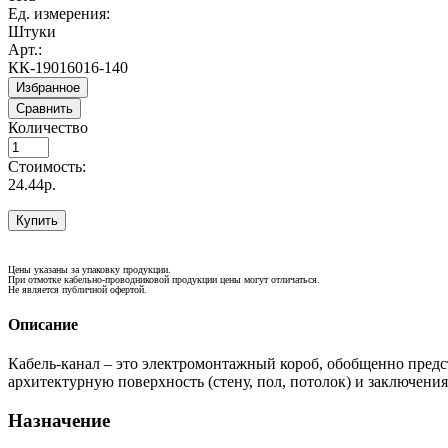
Ед. измерения:
Штуки
Арт.:
КК-19016016-140
Избранное
Сравнить
Количество
Стоимость:
24.44р.
Купить
Цены указаны за упаковку продукции.
При отмотке кабельно-проводниковой продукции цены могут отличаться.
Не является публичной офертой.
Описание
Кабель-канал – это электромонтажный короб, обобщенно пред
архитектурную поверхность (стену, пол, потолок) и заключения
Назначение