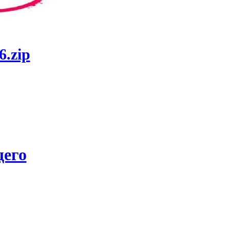
6.zip
его