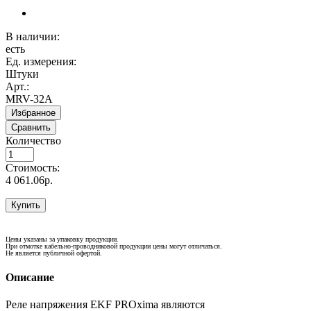
В наличии:
есть
Ед. измерения:
Штуки
Арт.:
MRV-32A
Избранное
Сравнить
Количество
Стоимость:
4 061.06р.
Купить
Цены указаны за упаковку продукции.
При отмотке кабельно-проводниковой продукции цены могут отличаться.
Не является публичной офертой.
Описание
Реле напряжения EKF PROxima являются