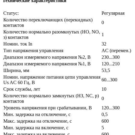
Технические характеристики
Статус:
Регулярная
Количество переключающих (перекидных)
0
контактов
Количество нормально разомкнутых (НО, NO,
1
з) контактов
Номин. ток In
32
Тип напряжения управления
AC (перемен.)
Диапазон измеряемого напряжения №2, В
230...300
Диапазон измеряемого напряжения №1, В
120...210
Ширина, мм
53,5
Номин. напряжение питания цепи управления
60...300
Us AC 60 Гц, В
Срок службы, лет
10
Количество нормально замкнутых (НЗ, NC, р)
0
контактов
Уровень напряжения при срабатывании, В
120...300
Мин. задержка на отключение, с
0,5
Макс. задержка на отключение, с
600
Мин. задержка на включение, с
5
Макс. задержка на включение, с
600