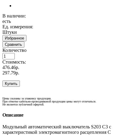
В наличии:
есть
Ед. измерения:
Штуки
Избранное
Сравнить
Количество
Стоимость:
476.46р.
297.79р.
Купить
Цены указаны за упаковку продукции.
При отмотке кабельно-проводниковой продукции цены могут отличаться.
Не является публичной офертой.
Описание
Модульный автоматический выключатель S203 C3 с
характеристикой электромагнитного расцепления С