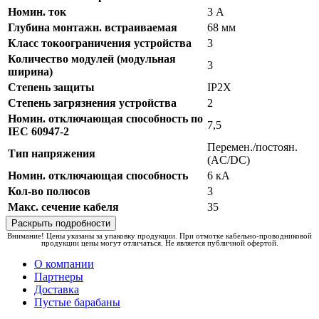
Номин. ток
3 А
Глубина монтажн. встраиваемая
68 мм
Класс токоограничения устройства
3
Количество модулей (модульная
3
ширина)
Степень защиты
IP2X
Степень загрязнения устройства
2
Номин. отключающая способность по
7,5
IEC 60947-2
Перемен./постоян.
Тип напряжения
(AC/DC)
Номин. отключающая способность
6 кА
Кол-во полюсов
3
Макс. сечение кабеля
35
Раскрыть подробности
Внимание! Цены указаны за упаковку продукции. При отмотке кабельно-проводниковой
продукции цены могут отличаться. Не является публичной офертой.
О компании
Партнеры
Доставка
Пустые барабаны