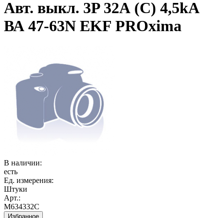
Авт. выкл. 3P 32А (C) 4,5kA
ВА 47-63N EKF PROxima
В наличии:
есть
Ед. измерения:
Штуки
Арт.:
M634332C
Избранное