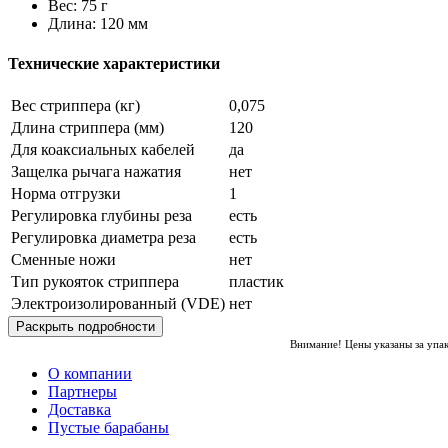
Вес: 75 г
Длина: 120 мм
Технические характеристики
Вес стриппера (кг)
0,075
Длина стриппера (мм)
120
Для коаксиальных кабелей
да
Защелка рычага нажатия
нет
Норма отгрузки
1
Регулировка глубины реза
есть
Регулировка диаметра реза
есть
Сменные ножи
нет
Тип рукояток стриппера
пластик
Электроизолированный (VDE)
нет
Раскрыть подробности
Внимание! Цены указаны за упа
О компании
Партнеры
Доставка
Пустые барабаны