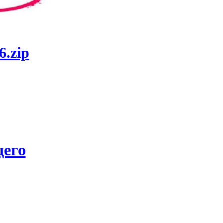
6.zip
его