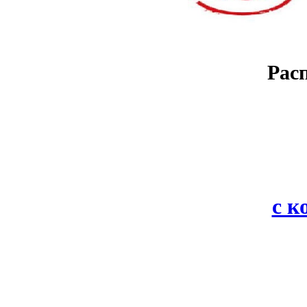
Рас
с 