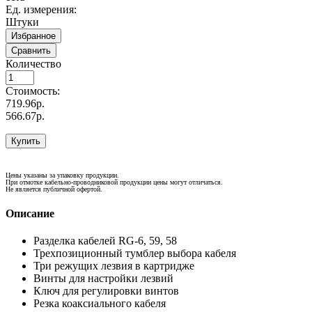
Ед. измерения:
Штуки
Избранное
Сравнить
Количество
Стоимость:
719.96р.
566.67р.
Купить
Цены указаны за упаковку продукции.
При отмотке кабельно-проводниковой продукции цены могут отличаться.
Не является публичной офертой.
Описание
Разделка кабелей RG-6, 59, 58
Трехпозиционный тумблер выбора кабеля
Три режущих лезвия в картридже
Винты для настройки лезвий
Ключ для регулировки винтов
Резка коаксиального кабеля