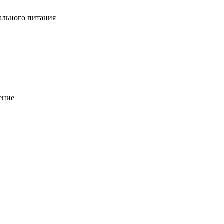
ального питания
ение