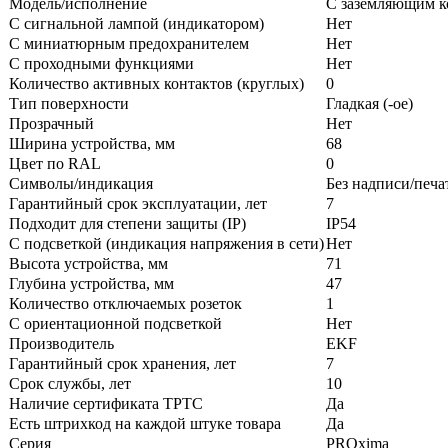
Модель/исполнение
С заземляющим к
С сигнальной лампой (индикатором)
Нет
С миниатюрным предохранителем
Нет
С проходными функциями
Нет
Количество активных контактов (круглых)
0
Тип поверхности
Гладкая (-ое)
Прозрачный
Нет
Ширина устройства, мм
68
Цвет по RAL
0
Символы/индикация
Без надписи/печа
Гарантийный срок эксплуатации, лет
7
Подходит для степени защиты (IP)
IP54
С подсветкой (индикация напряжения в сети)
Нет
Высота устройства, мм
71
Глубина устройства, мм
47
Количество отключаемых розеток
1
С ориентационной подсветкой
Нет
Производитель
EKF
Гарантийный срок хранения, лет
7
Срок службы, лет
10
Наличие сертификата ТРТС
Да
Есть штрихкод на каждой штуке товара
Да
Серия
PROxima