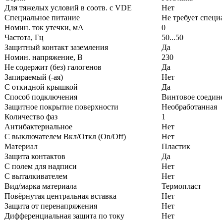
Для тяжелых условий в соотв. с VDE
Нет
Специальное питание
Не требует специ
Номин. ток утечки, мА
0
Частота, Гц
50...50
Защитный контакт заземления
Да
Номин. напряжение, В
230
Не содержит (без) галогенов
Да
Запираемый (-ая)
Нет
С откидной крышкой
Да
Способ подключения
Винтовое соедин
Защитное покрытие поверхности
Необработанная
Количество фаз
1
Антибактериальное
Нет
С выключателем Вкл/Откл (On/Off)
Нет
Материал
Пластик
Защита контактов
Да
С полем для надписи
Нет
С выталкивателем
Нет
Вид/марка материала
Термопласт
Повёрнутая центральная вставка
Нет
Защита от перенапряжения
Нет
Дифференциальная защита по току
Нет