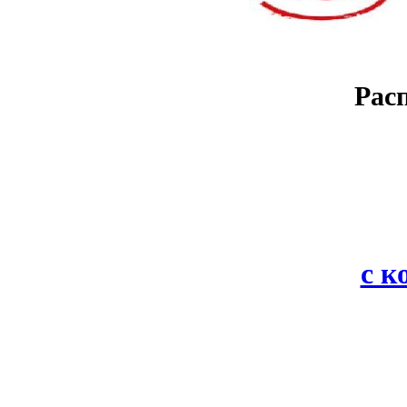
Рас
с 