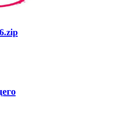
6.zip
его