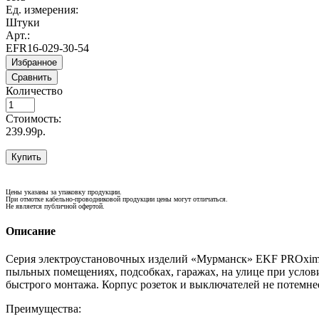
Ед. измерения:
Штуки
Арт.:
EFR16-029-30-54
Избранное
Сравнить
Количество
Стоимость:
239.99р.
Купить
Цены указаны за упаковку продукции.
При отмотке кабельно-проводниковой продукции цены могут отличаться.
Не является публичной офертой.
Описание
Серия электроустановочных изделий «Мурманск» EKF PROxima -
пыльных помещениях, подсобках, гаражах, на улице при услов
быстрого монтажа. Корпус розеток и выключателей не потемнее
Преимущества: