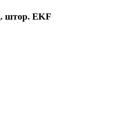
щ. штор. EKF