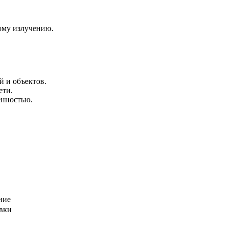
ому излучению.
й и объектов.
ети.
нностью.
ние
вки