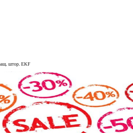
 защ. штор. EKF